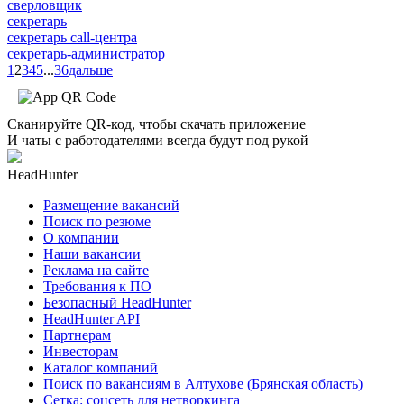
сверловщик
секретарь
секретарь call-центра
секретарь-администратор
1
2
3
4
5
...
36
дальше
Сканируйте QR-код, чтобы скачать приложение
И чаты с работодателями всегда будут под рукой
HeadHunter
Размещение вакансий
Поиск по резюме
О компании
Наши вакансии
Реклама на сайте
Требования к ПО
Безопасный HeadHunter
HeadHunter API
Партнерам
Инвесторам
Каталог компаний
Поиск по вакансиям в Алтухове (Брянская область)
Сетка: соцсеть для нетворкинга