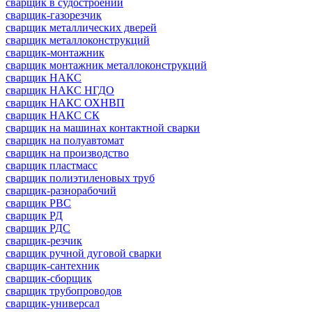
сварщик в судостроении
сварщик-газорезчик
сварщик металлических дверей
сварщик металлоконструкций
сварщик-монтажник
сварщик монтажник металлоконструкций
сварщик НАКС
сварщик НАКС НГДО
сварщик НАКС ОХНВП
сварщик НАКС СК
сварщик на машинах контактной сварки
сварщик на полуавтомат
сварщик на производство
сварщик пластмасс
сварщик полиэтиленовых труб
сварщик-разнорабочий
сварщик РВС
сварщик РД
сварщик РДС
сварщик-резчик
сварщик ручной дуговой сварки
сварщик-сантехник
сварщик-сборщик
сварщик трубопроводов
сварщик-универсал