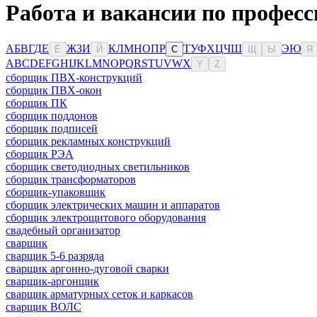
Работа и вакансии по професс
А
Б
В
Г
Д
Е
Ж
З
И
К
Л
М
Н
О
П
Р
Т
У
Ф
Х
Ц
Ч
Ш
Э
Ю
Ё
Й
С
Щ
Ы
Я
A
B
C
D
E
F
G
H
I
J
K
L
M
N
O
P
Q
R
S
T
U
V
W
X
Y
Z
сборщик ПВХ-конструкций
сборщик ПВХ-окон
сборщик ПК
сборщик поддонов
сборщик подписей
сборщик рекламных конструкций
сборщик РЭА
сборщик светодиодных светильников
сборщик трансформаторов
сборщик-упаковщик
сборщик электрических машин и аппаратов
сборщик электрощитового оборудования
свадебный организатор
сварщик
сварщик 5-6 разряда
сварщик аргонно-дуговой сварки
сварщик-аргонщик
сварщик арматурных сеток и каркасов
сварщик ВОЛС