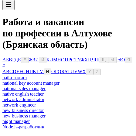
Работа и вакансии
по профессии в Алтухове
(Брянская область)
А
Б
В
Г
Д
Е
Ж
З
И
К
Л
М
Н
О
П
Р
С
Т
У
Ф
Х
Ц
Ч
Ш
Э
Ю
Ё
Й
Щ
Ы
Я
#
A
B
C
D
E
F
G
H
I
J
K
L
M
O
P
Q
R
S
T
U
V
W
X
N
Y
Z
nail-стилист
national key account manager
national sales manager
native english teacher
network administrator
network engineer
new business director
new business manager
night manager
Node.js-разработчик