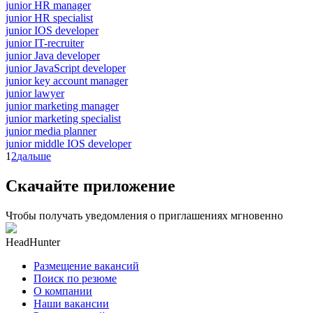
junior HR manager
junior HR specialist
junior IOS developer
junior IT-recruiter
junior Java developer
junior JavaScript developer
junior key account manager
junior lawyer
junior marketing manager
junior marketing specialist
junior media planner
junior middle IOS developer
1
2
дальше
Скачайте приложение
Чтобы получать уведомления о приглашениях мгновенно
HeadHunter
Размещение вакансий
Поиск по резюме
О компании
Наши вакансии