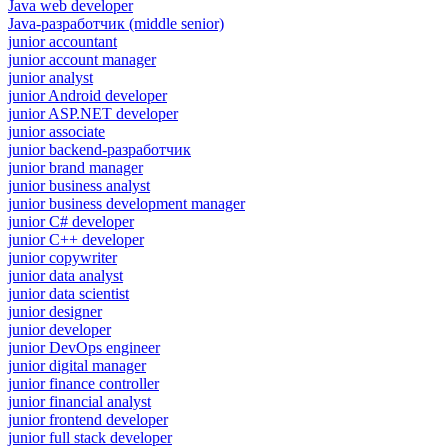
Java web developer
Java-разработчик (middle senior)
junior accountant
junior account manager
junior analyst
junior Android developer
junior ASP.NET developer
junior associate
junior backend-разработчик
junior brand manager
junior business analyst
junior business development manager
junior C# developer
junior C++ developer
junior copywriter
junior data analyst
junior data scientist
junior designer
junior developer
junior DevOps engineer
junior digital manager
junior finance controller
junior financial analyst
junior frontend developer
junior full stack developer