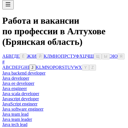
Работа и вакансии
по профессии в Алтухове
(Брянская область)
А
Б
В
Г
Д
Е
Ж
З
И
К
Л
М
Н
О
П
Р
С
Т
У
Ф
Х
Ц
Ч
Ш
Э
Ю
Ё
Й
Щ
Ы
Я
#
A
B
C
D
E
F
G
H
I
K
L
M
N
O
P
Q
R
S
T
U
V
W
X
J
Y
Z
Java backend developer
Java developer
Java ee developer
Java engineer
Java scala developer
Javascript developer
JavaScript engineer
Java software engineer
Java team lead
Java team leader
Java tech lead