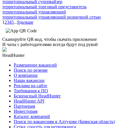
территориальный супервайзер
территориальный торговый представитель
территориальный управляющий
территориальный управляющий розничной сетью
1
2
3
4
5
...
9
дальше
Сканируйте QR-код, чтобы скачать приложение
И чаты с работодателями всегда будут под рукой
HeadHunter
Размещение вакансий
Поиск по резюме
О компании
Наши вакансии
Реклама на сайте
Требования к ПО
Безопасный HeadHunter
HeadHunter API
Партнерам
Инвесторам
Каталог компаний
Поиск по вакансиям в Алтухове (Брянская область)
Сетка: соцсеть для нетворкинга