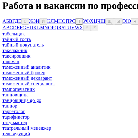
Работа и вакансии по професс
А
Б
В
Г
Д
Е
Ж
З
И
К
Л
М
Н
О
П
Р
С
У
Ф
Х
Ц
Ч
Ш
Э
Ю
Ё
Й
Т
Щ
Ы
Я
A
B
C
D
E
F
G
H
I
J
K
L
M
N
O
P
Q
R
S
T
U
V
W
X
Y
Z
табельщик
тайный гость
тайный покупатель
такелажник
таксировщик
тальман
таможенный аналитик
таможенный брокер
таможенный декларант
таможенный специалист
тампопечатник
танцовщица
танцовщица go-go
танцор
таргетолог
тарификатор
тату-мастер
театральный менеджер
телеведущий