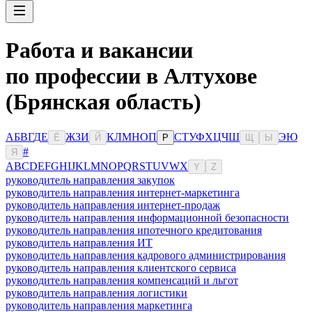
Работа и вакансии
по профессии в Алтухове
(Брянская область)
А
Б
В
Г
Д
Е
Ж
З
И
К
Л
М
Н
О
П
С
Т
У
Ф
Х
Ц
Ч
Ш
Э
Ю
Ё
Й
Р
Щ
Ы
#
Я
A
B
C
D
E
F
G
H
I
J
K
L
M
N
O
P
Q
R
S
T
U
V
W
X
Y
Z
руководитель направления закупок
руководитель направления интернет-маркетинга
руководитель направления интернет-продаж
руководитель направления информационной безопасности
руководитель направления ипотечного кредитования
руководитель направления ИТ
руководитель направления кадрового администрирования
руководитель направления клиентского сервиса
руководитель направления компенсаций и льгот
руководитель направления логистики
руководитель направления маркетинга