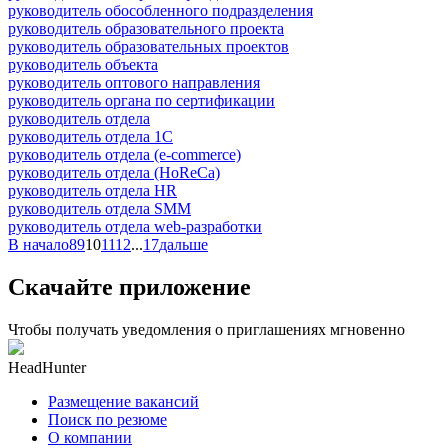
руководитель обособленного подразделения
руководитель образовательного проекта
руководитель образовательных проектов
руководитель объекта
руководитель оптового направления
руководитель органа по сертификации
руководитель отдела
руководитель отдела 1С
руководитель отдела (e-commerce)
руководитель отдела (HoReCa)
руководитель отдела HR
руководитель отдела SMM
руководитель отдела web-разработки
В начало
8
9
10
11
12
...
17
дальше
Скачайте приложение
Чтобы получать уведомления о приглашениях мгновенно
HeadHunter
Размещение вакансий
Поиск по резюме
О компании