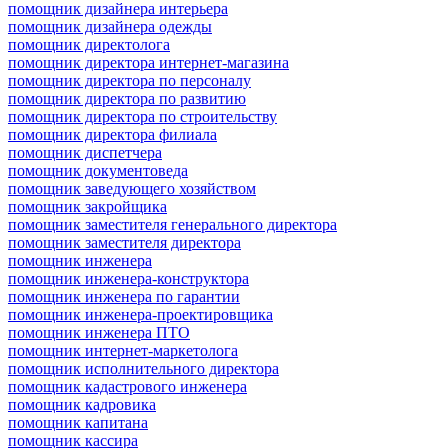
помощник дизайнера интерьера
помощник дизайнера одежды
помощник директолога
помощник директора интернет-магазина
помощник директора по персоналу
помощник директора по развитию
помощник директора по строительству
помощник директора филиала
помощник диспетчера
помощник документоведа
помощник заведующего хозяйством
помощник закройщика
помощник заместителя генерального директора
помощник заместителя директора
помощник инженера
помощник инженера-конструктора
помощник инженера по гарантии
помощник инженера-проектировщика
помощник инженера ПТО
помощник интернет-маркетолога
помощник исполнительного директора
помощник кадастрового инженера
помощник кадровика
помощник капитана
помощник кассира