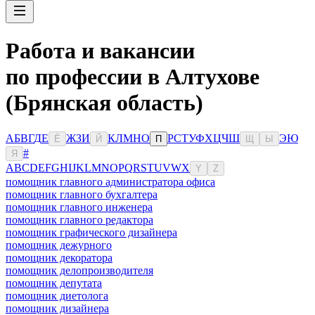
Работа и вакансии
по профессии в Алтухове
(Брянская область)
А
Б
В
Г
Д
Е
Ж
З
И
К
Л
М
Н
О
Р
С
Т
У
Ф
Х
Ц
Ч
Ш
Э
Ю
Ё
Й
П
Щ
Ы
#
Я
A
B
C
D
E
F
G
H
I
J
K
L
M
N
O
P
Q
R
S
T
U
V
W
X
Y
Z
помощник главного администратора офиса
помощник главного бухгалтера
помощник главного инженера
помощник главного редактора
помощник графического дизайнера
помощник дежурного
помощник декоратора
помощник делопроизводителя
помощник депутата
помощник диетолога
помощник дизайнера