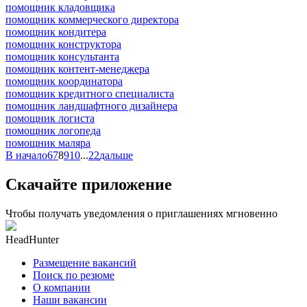
помощник кладовщика
помощник коммерческого директора
помощник кондитера
помощник конструктора
помощник консультанта
помощник контент-менеджера
помощник координатора
помощник кредитного специалиста
помощник ландшафтного дизайнера
помощник логиста
помощник логопеда
помощник маляра
В начало
6
7
8
9
10
...
22
дальше
Скачайте приложение
Чтобы получать уведомления о приглашениях мгновенно
HeadHunter
Размещение вакансий
Поиск по резюме
О компании
Наши вакансии