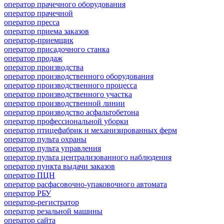
оператор прачечного оборудования
оператор прачечной
оператор пресса
оператор приема заказов
оператор-приемщик
оператор присадочного станка
оператор продаж
оператор производства
оператор производственного оборудования
оператор производственного процесса
оператор производственного участка
оператор производственной линии
оператор производство асфальтобетона
оператор профессиональной уборки
оператор птицефабрик и механизированных ферм
оператор пульта охраны
оператор пульта управления
оператор пульта централизованного наблюдения
оператор пункта выдачи заказов
оператор ПЦН
оператор расфасовочно-упаковочного автомата
оператор РБУ
оператор-регистратор
оператор резальной машины
оператор сайта