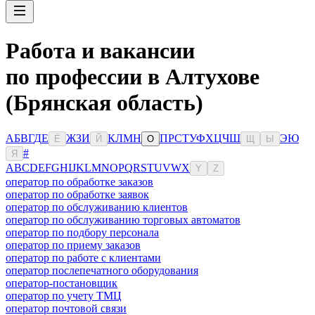
Работа и вакансии
по профессии в Алтухове
(Брянская область)
А
Б
В
Г
Д
Е
Ж
З
И
К
Л
М
Н
П
Р
С
Т
У
Ф
Х
Ц
Ч
Ш
Э
Ю
Ё
Й
О
Щ
Ы
#
Я
A
B
C
D
E
F
G
H
I
J
K
L
M
N
O
P
Q
R
S
T
U
V
W
X
Y
Z
оператор по обработке заказов
оператор по обработке заявок
оператор по обслуживанию клиентов
оператор по обслуживанию торговых автоматов
оператор по подбору персонала
оператор по приему заказов
оператор по работе с клиентами
оператор послепечатного оборудования
оператор-постановщик
оператор по учету ТМЦ
оператор почтовой связи