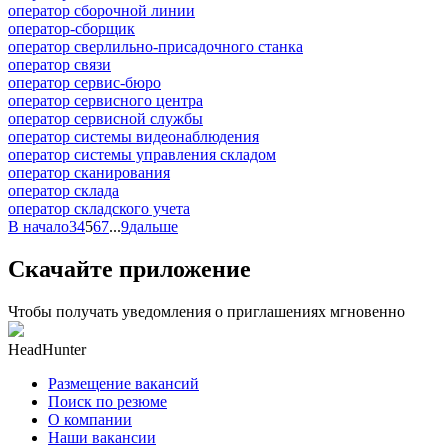
оператор сборочной линии
оператор-сборщик
оператор сверлильно-присадочного станка
оператор связи
оператор сервис-бюро
оператор сервисного центра
оператор сервисной службы
оператор системы видеонаблюдения
оператор системы управления складом
оператор сканирования
оператор склада
оператор складского учета
В начало
3
4
5
6
7
...
9
дальше
Скачайте приложение
Чтобы получать уведомления о приглашениях мгновенно
HeadHunter
Размещение вакансий
Поиск по резюме
О компании
Наши вакансии