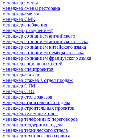
менеджер смены
менеджер смены ресторана
менеджер-сметчик
менеджер СМК
менеджер снабжения
менеджер (с обучением)
менеджер со знанием английского
менеджер со знанием английского языка
менеджер со знанием китайского языка
менеджер со знанием немецкого языка
менеджер со знанием французского языка
менеджер социальных сетей
менеджер спецпроектов
менеджер-стажер
менеджер-стажер в отдел продаж
менеджер СТМ
менеджер СТО
менеджер стола заказов
менеджер строительного отдела
менеджер строительных проектов
менеджер-телемаркетолог
менеджер телефонных переговоров
менеджер тендерного отдела
менеджер технического отдела
менеджер технического сервиса