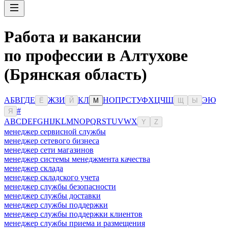
Работа и вакансии
по профессии в Алтухове
(Брянская область)
А
Б
В
Г
Д
Е
Ж
З
И
К
Л
Н
О
П
Р
С
Т
У
Ф
Х
Ц
Ч
Ш
Э
Ю
Ё
Й
М
Щ
Ы
#
Я
A
B
C
D
E
F
G
H
I
J
K
L
M
N
O
P
Q
R
S
T
U
V
W
X
Y
Z
менеджер сервисной службы
менеджер сетевого бизнеса
менеджер сети магазинов
менеджер системы менеджмента качества
менеджер склада
менеджер складского учета
менеджер службы безопасности
менеджер службы доставки
менеджер службы поддержки
менеджер службы поддержки клиентов
менеджер службы приема и размещения