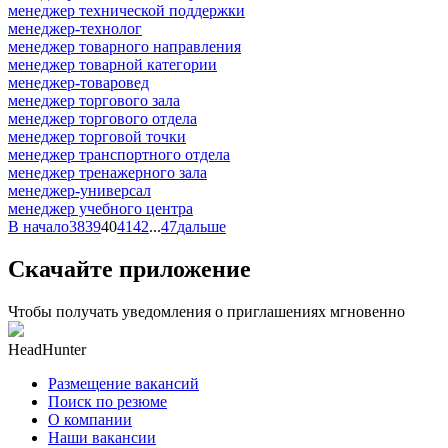
менеджер технической поддержки
менеджер-технолог
менеджер товарного направления
менеджер товарной категории
менеджер-товаровед
менеджер торгового зала
менеджер торгового отдела
менеджер торговой точки
менеджер транспортного отдела
менеджер тренажерного зала
менеджер-универсал
менеджер учебного центра
В начало
38
39
40
41
42
...
47
дальше
Скачайте приложение
Чтобы получать уведомления о приглашениях мгновенно
HeadHunter
Размещение вакансий
Поиск по резюме
О компании
Наши вакансии