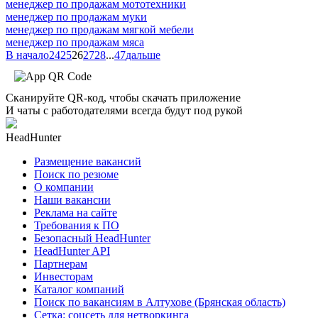
менеджер по продажам мототехники
менеджер по продажам муки
менеджер по продажам мягкой мебели
менеджер по продажам мяса
В начало
24
25
26
27
28
...
47
дальше
Сканируйте QR-код, чтобы скачать приложение
И чаты с работодателями всегда будут под рукой
HeadHunter
Размещение вакансий
Поиск по резюме
О компании
Наши вакансии
Реклама на сайте
Требования к ПО
Безопасный HeadHunter
HeadHunter API
Партнерам
Инвесторам
Каталог компаний
Поиск по вакансиям в Алтухове (Брянская область)
Сетка: соцсеть для нетворкинга