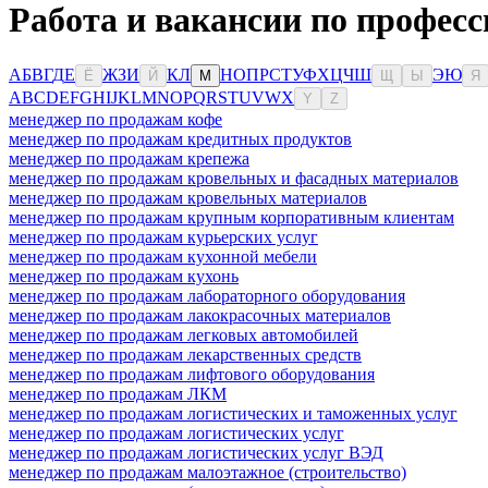
Работа и вакансии по професс
А
Б
В
Г
Д
Е
Ж
З
И
К
Л
Н
О
П
Р
С
Т
У
Ф
Х
Ц
Ч
Ш
Э
Ю
Ё
Й
М
Щ
Ы
Я
A
B
C
D
E
F
G
H
I
J
K
L
M
N
O
P
Q
R
S
T
U
V
W
X
Y
Z
менеджер по продажам кофе
менеджер по продажам кредитных продуктов
менеджер по продажам крепежа
менеджер по продажам кровельных и фасадных материалов
менеджер по продажам кровельных материалов
менеджер по продажам крупным корпоративным клиентам
менеджер по продажам курьерских услуг
менеджер по продажам кухонной мебели
менеджер по продажам кухонь
менеджер по продажам лабораторного оборудования
менеджер по продажам лакокрасочных материалов
менеджер по продажам легковых автомобилей
менеджер по продажам лекарственных средств
менеджер по продажам лифтового оборудования
менеджер по продажам ЛКМ
менеджер по продажам логистических и таможенных услуг
менеджер по продажам логистических услуг
менеджер по продажам логистических услуг ВЭД
менеджер по продажам малоэтажное (строительство)