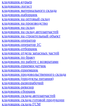
кладовщик-курьер
кладовщик-логист
кладовщик материального склада
кладовщик-наборщик
кладовщик на оптовый склад
кладовщик на производство
кладовщик на склад
кладовщик на склад автозапчастей
кладовщик на строительный объект
кладовщик-оператор
кладовщик-оператор 1С
кладовщик-отборщик
кладовщик отдела запасных частей
кладовщик по браку
кладовщик по работе с возвратами
кладовщик-приемосдатчик
кладовщик-приемщик
кладовщик продовольственного склада
кладовщик (продукты питания)
кладовщик-разнорабочий
кладовщик-ревизор
кладовщик-сборщик
кладовщик склада автозапчастей
кладовщик склада готовой продукции
кладовщик склада ГСМ