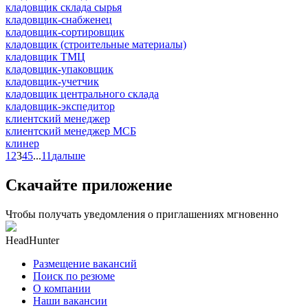
кладовщик склада сырья
кладовщик-снабженец
кладовщик-сортировщик
кладовщик (строительные материалы)
кладовщик ТМЦ
кладовщик-упаковщик
кладовщик-учетчик
кладовщик центрального склада
кладовщик-экспедитор
клиентский менеджер
клиентский менеджер МСБ
клинер
1
2
3
4
5
...
11
дальше
Скачайте приложение
Чтобы получать уведомления о приглашениях мгновенно
HeadHunter
Размещение вакансий
Поиск по резюме
О компании
Наши вакансии