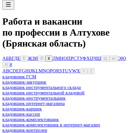
Работа и вакансии
по профессии в Алтухове
(Брянская область)
А
Б
В
Г
Д
Е
Ж
З
И
Л
М
Н
О
П
Р
С
Т
У
Ф
Х
Ц
Ч
Ш
Э
Ю
Ё
Й
К
Щ
Ы
#
Я
A
B
C
D
E
F
G
H
I
J
K
L
M
N
O
P
Q
R
S
T
U
V
W
X
Y
Z
кладовщик ГСМ
кладовщик-закупщик
кладовщик инструментального склада
кладовщик инструментальной кладовой
кладовщик-инструментальщик
кладовщик интернет-магазина
кладовщик-карщик
кладовщик-кассир
кладовщик-комплектовщик
кладовщик-комплектовщик в интернет-магазин
кладовщик-контролер