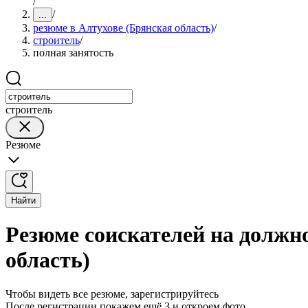
/
/
...
резюме в Алтухове (Брянская область)
/
строитель
/
полная занятость
строитель
Резюме
Найти
Резюме соискателей на должно
область)
Чтобы видеть все резюме, зарегистрируйтесь
После регистрации покажем ещё 3 и откроем фото