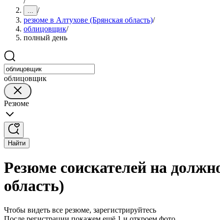
/
/
...
резюме в Алтухове (Брянская область)
/
облицовщик
/
полный день
облицовщик
Резюме
Найти
Резюме соискателей на должн
область)
Чтобы видеть все резюме, зарегистрируйтесь
После регистрации покажем ещё 1 и откроем фото