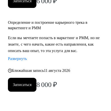
6 000
₽
Записаться
• Middle/senior специалистам в маркетинге и PMM для
получения консультаций по разного рода кейсам, по
выстраиваю карьерного.
Определение и построение карьерного трека в
• Всем, кто точно понимает, что хочет попасть в Digital-
маркетинге и PMM
маркетинг и PMM, но не знает, какие бывают направления,
с чего можно начать, в какую сторону двигаться.
Если вы мечтаете попасть в маркетинг и PMM, но не
знаете, с чего начать, какие есть направления, как
описать ваш опыт, то эта услуга для вас.
Развернуть
Ближайшая запись
11 августа 2026
8 000
₽
Записаться