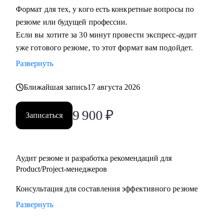
Формат для тех, у кого есть конкретные вопросы по
• Руководителям бизнеса: построение продуктовой
резюме или будущей профессии.
команды, консультация "внешнего СРО", построение
Если вы хотите за 30 минут провести экспресс-аудит
продуктовой культуры и ускорение процессов для
уже готового резюме, то этот формат вам подойдет.
достижения целей.
• Тем, кто недавно стал руководителем: как работать с
Развернуть
командой, выстраивать эффективные процессы и не
Ближайшая запись
17 августа 2026
сжигать команду, как работать со смежными командами,
заказчиками и руководителями.
9 900
₽
• Senior менеджерам, которые хотят вырасти до СРО:
Записаться
построение стратегии роста, менторство по рабочим
вопросам.
• Junior и middle project/product-менеджмента, которые хотят
Аудит резюме и разработка рекомендаций для
расти.
Product/Project-менеджеров
• Тем, кто хочет войти в IT и начать строить карьеру с нуля.
Консультация для составления эффективного резюме
Развернуть