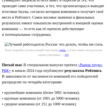
суммируют индексы из всех анкет и опросов (и тех, что
проводят сами участники, и тех, что организаторы) и выводят
итоговые баллы, согласно которым компания и получает своё
место в Рейтинге. Самое весомое значение в финальных
результатах имеют показатели внутренней и внешней оценки
компании — то есть как её оценили действующие
и потенциальные сотрудники.
Более подробно изучить каждый этап можно
здесь
, а лучше понять методологию
оценки участников —
тут
.
Пятый шаг.
В специальном выпуске проекта
«Рынок труда»
РБК+
в начале 2024 года опубликуют
результаты Рейтинга
.
В зависимости от численности компаний его победителей
распределят по четырём категориям:
• крупнейшие компании (более 5001 человека);
• крупные компании (от 1001 до 5000 человек);
• средние компании (от 251 до 1000 человек);