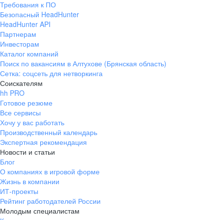
Требования к ПО
pr@ural.hh.ru
Безопасный HeadHunter
HeadHunter API
Краснодар
Партнерам
Инвесторам
ул. Янковского, д. 169, 7 этаж,
Каталог компаний
706 каб.
Поиск по вакансиям в Алтухове (Брянская область)
+7 861 205-55-57
Сетка: соцсеть для нетворкинга
pr@krd.hh.ru
Соискателям
hh PRO
Готовое резюме
Владивосток
Все сервисы
пер. Ланинский д. 4, офис 3.4
Хочу у вас работать
Производственный календарь
+7 423 202-33-28
Экспертная рекомендация
pr@dv.hh.ru
Новости и статьи
Блог
Новосибирск
О компаниях в игровой форме
Жизнь в компании
ул. Большевистская, д. 35,
ИТ-проекты
помещение 21
Рейтинг работодателей России
+7 383 207-94-64
Молодым специалистам