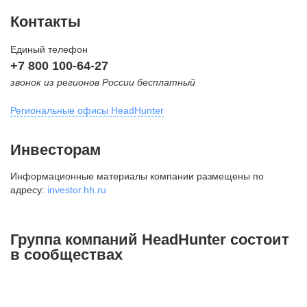
Контакты
Единый телефон
+7 800 100-64-27
звонок из регионов России бесплатный
Региональные офисы HeadHunter
Москва
Инвесторам
внутригородская территория
Информационные материалы компании размещены по
Муниципальный округ Тверской,
адресу:
investor.hh.ru
2-я Брестская ул., д. 48,
помещение 25
+7 495 974-64-27
Группа компаний HeadHunter состоит
+7 495 980-64-27
в сообществах
+7 495 134-92-24
press@hh.ru