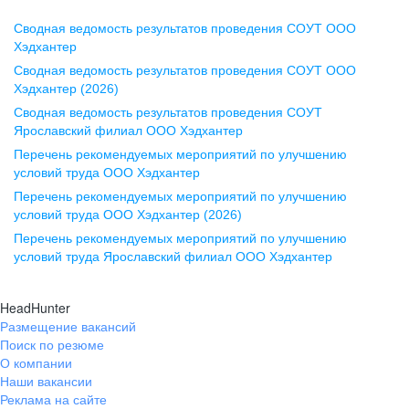
Сводная ведомость результатов проведения СОУТ ООО
Воронеж
Хэдхантер
Сводная ведомость результатов проведения СОУТ ООО
ул. Комиссаржевской, д. 10,
Хэдхантер (2026)
офис 1212
Сводная ведомость результатов проведения СОУТ
+7 473 280-05-05
Ярославский филиал ООО Хэдхантер
pr@vrn.hh.ru
Перечень рекомендуемых мероприятий по улучшению
условий труда ООО Хэдхантер
Казань
Перечень рекомендуемых мероприятий по улучшению
ул. Спартаковская, д. 2А, этаж 3,
условий труда ООО Хэдхантер (2026)
помещение 15
Перечень рекомендуемых мероприятий по улучшению
условий труда Ярославский филиал ООО Хэдхантер
+7 843 212-12-50
pr@kzn.hh.ru
HeadHunter
Размещение вакансий
Екатеринбург
Поиск по резюме
ул. Боевых Дружин, стр. 20,
О компании
5 этаж, офис 505, 521
Наши вакансии
Реклама на сайте
+7 343 226-79-99