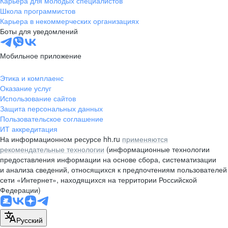
Карьера для молодых специалистов
pr@nsk.hh.ru
Школа программистов
Карьера в некоммерческих организациях
Минск
Боты для уведомлений
пр-т Дзержинского, д. 57,
10 этаж, помещение 45-1
Мобильное приложение
+375 (17)
336-03-02
Этика и комплаенс
pr@rabota.by
Оказание услуг
Использование сайтов
Алматы
Защита персональных данных
Пользовательское соглашение
пр. Абая, д. 151, БЦ Алатау,
ИТ аккредитация
12 этаж, офис 1209
На информационном ресурсе hh.ru
применяются
+7 727 232-13-13
рекомендательные технологии
(информационные технологии
pr@headhunter.com.kz
предоставления информации на основе сбора, систематизации
и анализа сведений, относящихся к предпочтениям пользователей
сети «Интернет», находящихся на территории Российской
Федерации)
Русский